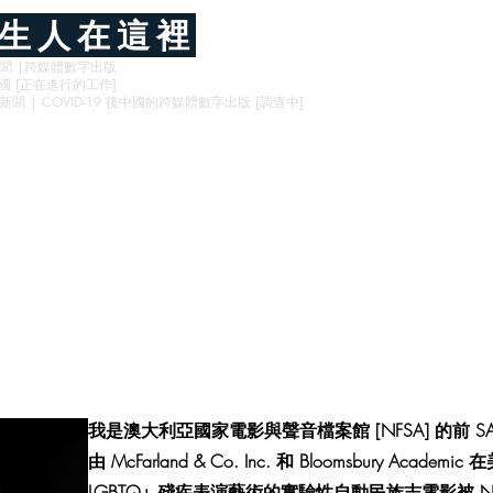
生人在這裡
新聞 |跨媒體數字出版
9 中國 [正在進行的工作]
新聞 | COVID-19 後中國的跨媒體數字出版 [調查中]
博客
Digital Publishing
項目
接觸
Shop
我是澳大利亞國家電影與聲音檔案館 [NFSA] 的前 
由 McFarland & Co. Inc. 和 Bloomsbury Ac
LGBTQ+ 殘疾表演藝術的實驗性自動民族志電影被 NFSA