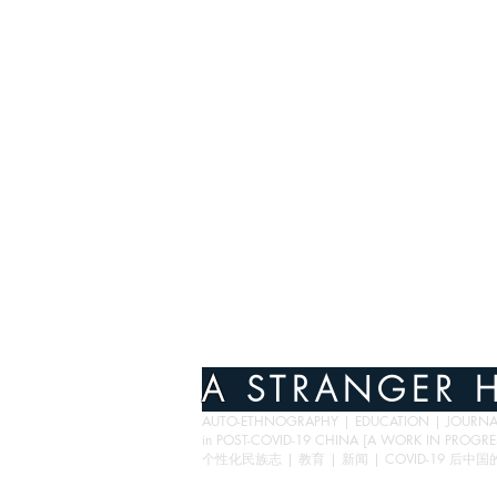
A
STRANGER H
AUTO-ETHNOGRAPHY | EDUCATION | JOURNAL
in POST-COVID-19 CHINA [A WORK IN PROGRE
个性化民族志 | 教育 | 新闻 | COVID-19 后