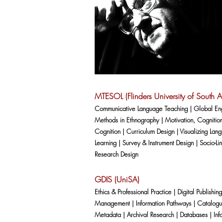
MTESOL
(Flinders University of South A
Communicative Language Teaching | Global Eng
Methods in Ethnography | Motivation, Cognitio
Cognition | Curriculum Design | Visualizing Lan
Learning | Survey & Instrument Design | Socio-Lin
Research Design
GDIS (UniSA)
Ethics & Professional Practice | Digital Publishin
Management | Information Pathways | Catalogu
Metadata | Archival Research | Databases | Inf