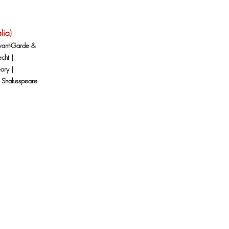
lia)
Avant-Garde &
cht |
ory |
| Shakespeare