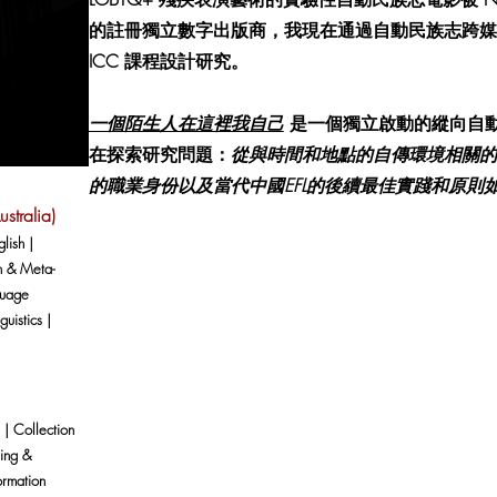
的註冊獨立數字出版商，我現在通過自動民族志跨媒體數字
ICC 課程設計研究。
一個陌生人在這裡我自己
是一個獨立啟動的縱向自動
在探索研究問題：
從與時間和地點的自傳環境相關的
的職業身份以及當代中國EFL的後續最佳實踐和原則
ustralia)
lish |
n & Meta-
guage
guistics |
g | Collection
ing &
ormation