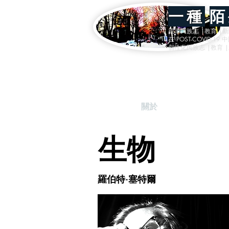
一種
陌
親筆民族志 |教育 |
在 POST-COVID-1
個性化民族志 |教育 |
家
關於
Archive Index
生物
羅伯特·塞特爾